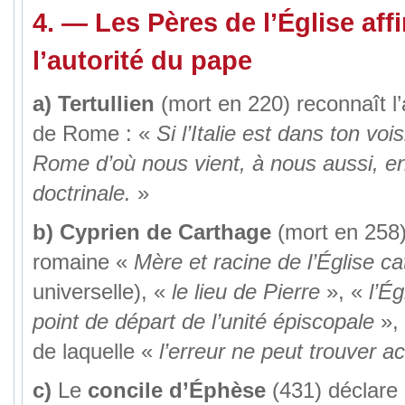
4. — Les Pères de l’Église aff
l’autorité du pape
a)
Tertullien
(mort en 220) reconnaît l’a
de Rome : «
Si l’Italie est dans ton voi
Rome d’où nous vient, à nous aussi, en 
doctrinale.
»
b)
Cyprien de Carthage
(mort en 258) 
romaine «
Mère et racine de l’Église ca
universelle), «
le lieu de Pierre
», «
l’Ég
point de départ de l’unité épiscopale
», 
de laquelle «
l’erreur ne peut trouver a
c)
Le
concile d’Éphèse
(431) déclare 