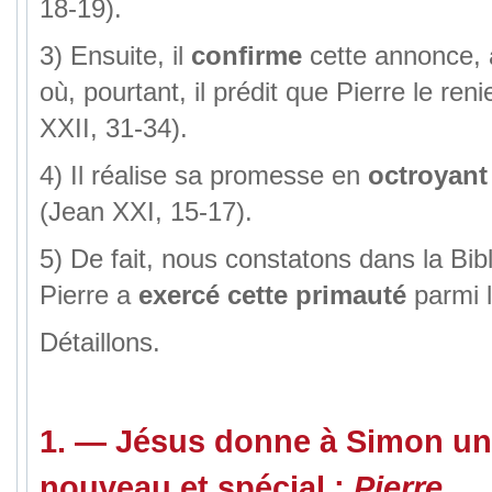
18-19).
3) Ensuite, il
confirme
cette annonce
où, pourtant, il prédit que Pierre le reni
XXII, 31-34).
4) Il réalise sa promesse en
octroyant
(Jean XXI, 15-17).
5) De fait, nous constatons dans la Bi
Pierre a
exercé cette primauté
parmi l
Détaillons.
1.
—
Jésus donne
à Simon u
nouveau et spécial :
Pierre