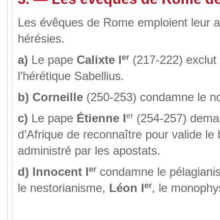
Les évêques de Rome emploient leur au
hérésies.
er
a)
Le pape
Calixte I
(217-222) exclut 
l’hérétique Sabellius.
b)
Corneille
(250-253) condamne le no
er
c)
Le pape
Étienne I
(254-257) deman
d’Afrique de reconnaître pour valide l
administré par les apostats.
er
d)
Innocent I
condamne le pélagiani
er
le nestorianisme,
Léon I
, le monophy