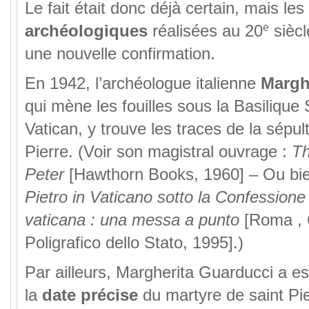
Le fait était donc déjà certain, mais les
e
archéologiques
réalisées au 20
siècl
une nouvelle confirmation.
En 1942, l’archéologue italienne
Margh
qui mène les fouilles sous la Basilique 
Vatican, y trouve les traces de la sépul
Pierre. (Voir son magistral ouvrage :
Th
Peter
[Hawthorn Books, 1960] – Ou bi
Pietro in Vaticano sotto la Confessione 
vaticana : una messa a punto
[Roma , C
Poligrafico dello Stato, 1995].)
Par ailleurs, Margherita Guarducci a e
la
date précise
du martyre de saint Pie