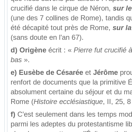
crucifié dans le cirque de Néron,
sur l
(une des 7 collines de Rome), tandis q
été décapité tout près de Rome,
sur la
(sans doute en l’an 67).
d)
Origène
écrit : «
Pierre fut crucifié
bas
».
e)
Eusèbe de Césarée
et
Jérôme
prou
renfort de documents que la primitive Ég
absolument certaine du séjour et du ma
Rome (
Histoire ecclésiastique
, II, 25, 8
f)
C’est seulement dans les temps mode
parmi les adeptes du protestantisme lib