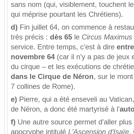
sans nom (qui, visiblement, touchent l
qui méprise pourtant les Chrétiens).
d)
Fin juillet 64, on commence à restaur
très précis :
dès 65
le
Circus Maximus
service. Entre temps, c’est à dire
entr
novembre 64
(car il n’y a pas de jeux 
du cirque – et les exécutions de chrétie
dans le Cirque de Néron
, sur le mon
7 collines de Rome).
e)
Pierre, qui a été enseveli au Vatican
de Néron, a donc été martyrisé à l’
aut
f)
Une autre source permet d’aller plus l
apocryphe intitulé
L’Ascension d’Isaïe
.