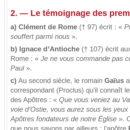
2.
—
Le témoignage des premi
a)
Clément de Rome
(† 97) écrit : «
Pi
souffert parmi nous
».
b)
Ignace d’Antioche
(† 107) écrit au
Rome : «
Je ne vous commande pas c
Paul
».
c)
Au second siècle, le romain
Gaïus
a
correspondant (Proclus) qu’il connaît le
des Apôtres : «
Que vous veniez au Vat
voie d’Ostie, vous aurez sous les yeux
Apôtres fondateurs de notre Église
». C
que nous savons par ailleurs : l’apôtre