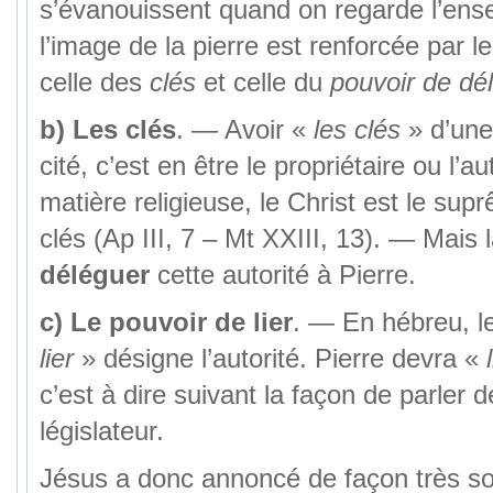
s’évanouissent quand on regarde l’ens
l’image de la pierre est renforcée par l
celle des
clés
et celle du
pouvoir de dél
b)
Les clés
. — Avoir «
les clés
» d’une
cité, c’est en être le propriétaire ou l’au
matière religieuse, le Christ est le su
clés (Ap III, 7 – Mt XXIII, 13). — Mais l
déléguer
cette autorité à Pierre.
c)
Le pouvoir de lier
. — En hébreu, l
lier
» désigne l’autorité. Pierre devra «
c’est à dire suivant la façon de parler d
législateur.
Jésus a donc annoncé de façon très sol