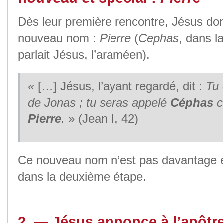
Dès leur première rencontre, Jésus d
nouveau nom :
Pierre
(
Cephas
, dans l
parlait Jésus, l’araméen).
«
[…] Jésus, l’ayant regardé, dit :
Tu
de Jonas ; tu seras appelé
Céphas
c
Pierre
.
» (Jean I, 42)
Ce nouveau nom n’est pas davantage exp
dans la deuxième étape.
2.
—
Jésus annonce
à l’apôtre