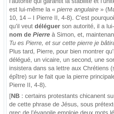
l’autorité qui garantit la stabilité et l’un
est lui-même la «
pierre angulaire
» (Ma
10, 14 – I Pierre II, 4-8). C’est pourquo
qu’il veut
déléguer
son autorité, il a 
nom de
Pierre
à Simon, et, maintenant,
Tu es Pierre, et sur cette pierre je bâti
Plus tard, Pierre, pour bien montrer qu’i
délégué, un vicaire, un second, une so
insistera dans sa lettre aux Chrétiens 
épître) sur le fait que la pierre principal
Pierre II, 4-8).
[
NB
: certains protestants chicanent sur 
de cette phrase de Jésus, sous prétext
grec de l’évangile emploie deux mots 