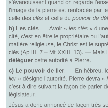
s’évanouissent quand on regarde l’ens
l’image de la pierre est renforcée par l
celle des
clés
et celle du
pouvoir de dél
b)
Les clés
. — Avoir «
les clés
» d’une
cité, c’est en être le propriétaire ou l’au
matière religieuse, le Christ est le su
clés (Ap III, 7 – Mt XXIII, 13). — Mais l
déléguer
cette autorité à Pierre.
c)
Le pouvoir de lier
. — En hébreu, l
lier
» désigne l’autorité. Pierre devra «
c’est à dire suivant la façon de parler d
législateur.
Jésus a donc annoncé de façon très sol