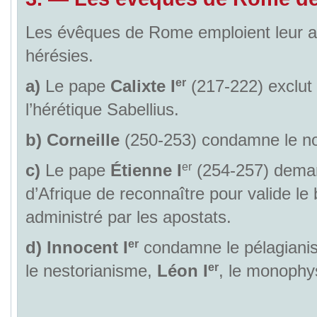
Les évêques de Rome emploient leur au
hérésies.
er
a)
Le pape
Calixte I
(217-222) exclut 
l’hérétique Sabellius.
b)
Corneille
(250-253) condamne le no
er
c)
Le pape
Étienne I
(254-257) deman
d’Afrique de reconnaître pour valide l
administré par les apostats.
er
d)
Innocent I
condamne le pélagiani
er
le nestorianisme,
Léon I
, le monophy