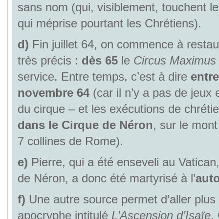
sans nom (qui, visiblement, touchent l
qui méprise pourtant les Chrétiens).
d)
Fin juillet 64, on commence à restaur
très précis :
dès 65
le
Circus Maximus
service. Entre temps, c’est à dire
entr
novembre 64
(car il n’y a pas de jeux 
du cirque – et les exécutions de chrétie
dans le Cirque de Néron
, sur le mon
7 collines de Rome).
e)
Pierre, qui a été enseveli au Vatican
de Néron, a donc été martyrisé à l’
aut
f)
Une autre source permet d’aller plus l
apocryphe intitulé
L’Ascension d’Isaïe
.