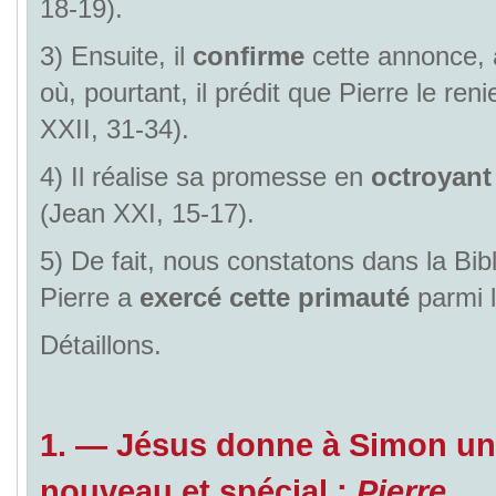
18-19).
3) Ensuite, il
confirme
cette annonce
où, pourtant, il prédit que Pierre le reni
XXII, 31-34).
4) Il réalise sa promesse en
octroyant
(Jean XXI, 15-17).
5) De fait, nous constatons dans la Bi
Pierre a
exercé cette primauté
parmi l
Détaillons.
1.
—
Jésus donne
à Simon u
nouveau et spécial :
Pierre