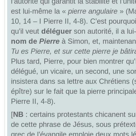
l’autorité qui garantit la stabilité et l’un
est lui-même la «
pierre angulaire
» (Ma
10, 14 – I Pierre II, 4-8). C’est pourquo
qu’il veut
déléguer
son autorité, il a 
nom de
Pierre
à Simon, et, maintenant,
Tu es Pierre, et sur cette pierre je bâti
Plus tard, Pierre, pour bien montrer qu’i
délégué, un vicaire, un second, une so
insistera dans sa lettre aux Chrétiens 
épître) sur le fait que la pierre principal
Pierre II, 4-8).
[
NB
: certains protestants chicanent sur 
de cette phrase de Jésus, sous prétext
grec de l’évangile emploie deux mots 