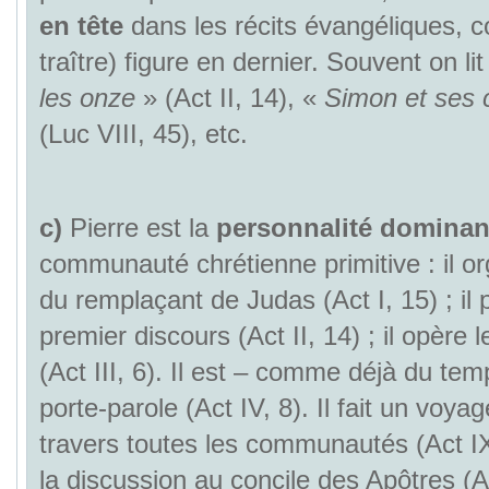
en tête
dans les récits évangéliques, 
traître) figure en dernier. Souvent on lit
les onze
» (Act II, 14), «
Simon et ses
(Luc VIII, 45), etc.
c)
Pierre est la
personnalité dominan
communauté chrétienne primitive : il org
du remplaçant de Judas (Act I, 15) ; il
premier discours (Act II, 14) ; il opère 
(Act III, 6). Il est – comme déjà du te
porte-parole (Act IV, 8). Il fait un voyag
travers toutes les communautés (Act IX
la discussion au concile des Apôtres (A