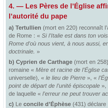
4. — Les Pères de l’Église aff
l’autorité du pape
a)
Tertullien
(mort en 220) reconnaît l’a
de Rome : «
Si l’Italie est dans ton voi
Rome d’où nous vient, à nous aussi, en 
doctrinale.
»
b)
Cyprien de Carthage
(mort en 258) 
romaine «
Mère et racine de l’Église ca
universelle), «
le lieu de Pierre
», «
l’Ég
point de départ de l’unité épiscopale
», 
de laquelle «
l’erreur ne peut trouver a
c)
Le
concile d’Éphèse
(431) déclare 