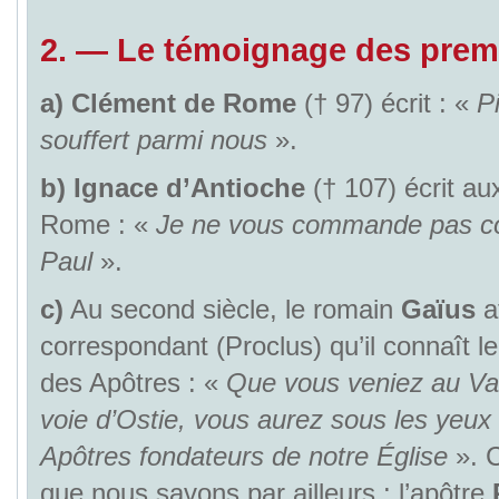
2.
—
Le témoignage des premi
a)
Clément de Rome
(† 97) écrit : «
Pi
souffert parmi nous
».
b)
Ignace d’Antioche
(† 107) écrit au
Rome : «
Je ne vous commande pas c
Paul
».
c)
Au second siècle, le romain
Gaïus
a
correspondant (Proclus) qu’il connaît le
des Apôtres : «
Que vous veniez au Vat
voie d’Ostie, vous aurez sous les yeux
Apôtres fondateurs de notre Église
». C
que nous savons par ailleurs : l’apôtre