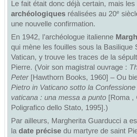
Le fait était donc déjà certain, mais les
e
archéologiques
réalisées au 20
siècl
une nouvelle confirmation.
En 1942, l’archéologue italienne
Margh
qui mène les fouilles sous la Basilique 
Vatican, y trouve les traces de la sépul
Pierre. (Voir son magistral ouvrage :
Th
Peter
[Hawthorn Books, 1960] – Ou bi
Pietro in Vaticano sotto la Confessione 
vaticana : una messa a punto
[Roma , C
Poligrafico dello Stato, 1995].)
Par ailleurs, Margherita Guarducci a e
la
date précise
du martyre de saint Pie