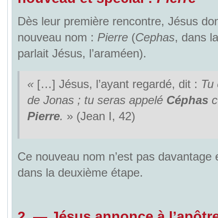
Dès leur première rencontre, Jésus d
nouveau nom :
Pierre
(
Cephas
, dans l
parlait Jésus, l’araméen).
«
[…] Jésus, l’ayant regardé, dit :
Tu
de Jonas ; tu seras appelé
Céphas
c
Pierre
.
» (Jean I, 42)
Ce nouveau nom n’est pas davantage exp
dans la deuxième étape.
2.
—
Jésus annonce
à l’apôtre