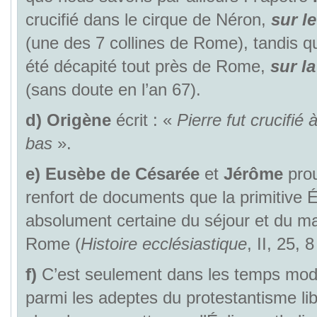
crucifié dans le cirque de Néron,
sur l
(une des 7 collines de Rome), tandis q
été décapité tout près de Rome,
sur la
(sans doute en l’an 67).
d)
Origène
écrit : «
Pierre fut crucifié
bas
».
e)
Eusèbe de Césarée
et
Jérôme
prou
renfort de documents que la primitive Ég
absolument certaine du séjour et du ma
Rome (
Histoire ecclésiastique
, II, 25, 8
f)
C’est seulement dans les temps mode
parmi les adeptes du protestantisme lib